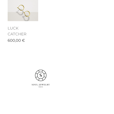
LUCK
CATCHER
Prix
600,00 €
Politique de confidentialité
Mentions légales